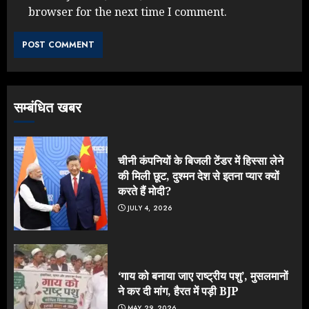
browser for the next time I comment.
Rahul Gandhi के तीखे वार से बार-बार
झुकी मोदी सरकार?
JULY 26, 2026
3
सम्बंधित खबर
NEET महाघोटाले पर Rahul Gandhi
के आक्रामक तेवर, बैकफुट पर आई सरकार
JULY 24, 2026
चीनी कंपनियों के बिजली टेंडर में हिस्सा लेने
4
की मिली छूट, दुश्मन देश से इतना प्यार क्यों
करते हैं मोदी?
JULY 4, 2026
Jantar Mantar Protest पर बॉलीवुड
का बदला रुख: सलमान और राजकुमार के यू-
टर्न पर उठे सवाल
JULY 23, 2026
‘गाय को बनाया जाए राष्ट्रीय पशु’, मुसलमानों
5
ने कर दी मांग, हैरत में पड़ी BJP
MAY 29, 2026