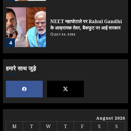
NEET महाघोटाले पर Rahul Gandhi
के आक्रामक तेवर, बैकफुट पर आई सरकार
JULY 24, 2026
4
Jantar Mantar Protest पर बॉलीवुड
हमारे साथ जुड़े
का बदला रुख: सलमान और राजकुमार के यू-
टर्न पर उठे सवाल
JULY 23, 2026
5
Yogi vs Modi: छिड़ गई आर-पार की
लड़ाई, यूपी चुनाव में भाजपा उठाएगी भारी
August 2026
नुकसान
M
T
W
T
F
S
S
AUGUST 8, 2026