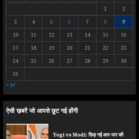
1
1
2
3
4
5
6
7
8
9
Yogi Government ने विज्ञापनों पर
10
11
12
13
14
15
16
उड़ाए करोड़ों, टूट गया मोदी का रिकॉर्ड !
AUGUST 6, 2026
17
18
19
20
21
22
23
2
24
25
26
27
28
29
30
31
Rahul Gandhi के तीखे वार से बार-बार
« Jul
झुकी मोदी सरकार?
JULY 26, 2026
3
ऐसी ख़बरें जो आपसे छूट गई होंगी
Yogi vs Modi: छिड़ गई आर-पार की