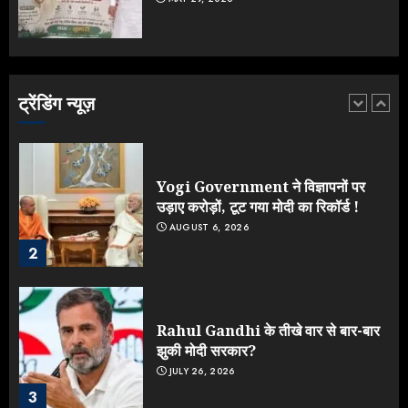
Yogi vs Modi: छिड़ गई आर-पार की
लड़ाई, यूपी चुनाव में भाजपा उठाएगी भारी
नुकसान
AUGUST 8, 2026
ट्रेंडिंग न्यूज़
1
Yogi Government ने विज्ञापनों पर
उड़ाए करोड़ों, टूट गया मोदी का रिकॉर्ड !
AUGUST 6, 2026
2
Rahul Gandhi के तीखे वार से बार-बार
झुकी मोदी सरकार?
JULY 26, 2026
3