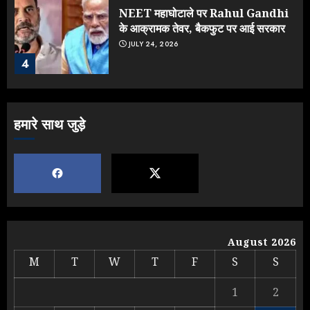
NEET महाघोटाले पर Rahul Gandhi
के आक्रामक तेवर, बैकफुट पर आई सरकार
JULY 24, 2026
4
Jantar Mantar Protest पर बॉलीवुड
हमारे साथ जुड़े
का बदला रुख: सलमान और राजकुमार के यू-
टर्न पर उठे सवाल
JULY 23, 2026
5
Yogi vs Modi: छिड़ गई आर-पार की
लड़ाई, यूपी चुनाव में भाजपा उठाएगी भारी
August 2026
नुकसान
M
T
W
T
F
S
S
AUGUST 8, 2026
1
1
2