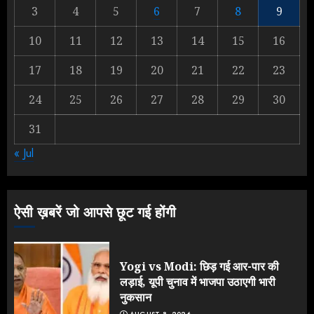
3
4
5
6
7
8
9
Yogi Government ने विज्ञापनों पर
10
11
12
13
14
15
16
उड़ाए करोड़ों, टूट गया मोदी का रिकॉर्ड !
AUGUST 6, 2026
17
18
19
20
21
22
23
2
24
25
26
27
28
29
30
31
Rahul Gandhi के तीखे वार से बार-बार
« Jul
झुकी मोदी सरकार?
JULY 26, 2026
3
ऐसी ख़बरें जो आपसे छूट गई होंगी
Yogi vs Modi: छिड़ गई आर-पार की
लड़ाई, यूपी चुनाव में भाजपा उठाएगी भारी
नुकसान