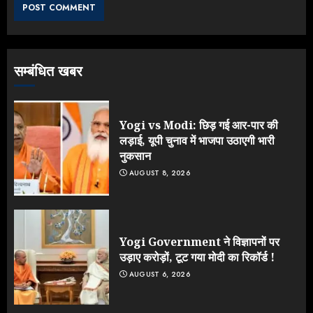
JULY 26, 2026
3
सम्बंधित खबर
NEET महाघोटाले पर Rahul Gandhi
के आक्रामक तेवर, बैकफुट पर आई सरकार
JULY 24, 2026
Yogi vs Modi: छिड़ गई आर-पार की
4
लड़ाई, यूपी चुनाव में भाजपा उठाएगी भारी
नुकसान
AUGUST 8, 2026
Jantar Mantar Protest पर बॉलीवुड
का बदला रुख: सलमान और राजकुमार के यू-
टर्न पर उठे सवाल
JULY 23, 2026
Yogi Government ने विज्ञापनों पर
5
उड़ाए करोड़ों, टूट गया मोदी का रिकॉर्ड !
AUGUST 6, 2026
Yogi vs Modi: छिड़ गई आर-पार की