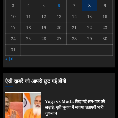
3
4
5
6
7
8
9
Yogi Government ने विज्ञापनों पर
10
11
12
13
14
15
16
उड़ाए करोड़ों, टूट गया मोदी का रिकॉर्ड !
AUGUST 6, 2026
17
18
19
20
21
22
23
2
24
25
26
27
28
29
30
31
Rahul Gandhi के तीखे वार से बार-बार
« Jul
झुकी मोदी सरकार?
JULY 26, 2026
3
ऐसी ख़बरें जो आपसे छूट गई होंगी
Yogi vs Modi: छिड़ गई आर-पार की
लड़ाई, यूपी चुनाव में भाजपा उठाएगी भारी
नुकसान