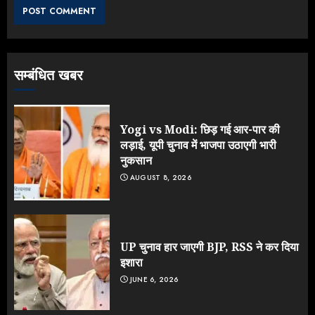
JULY 26, 2026
3
सम्बंधित खबर
NEET महाघोटाले पर Rahul Gandhi
के आक्रामक तेवर, बैकफुट पर आई सरकार
JULY 24, 2026
Yogi vs Modi: छिड़ गई आर-पार की
4
लड़ाई, यूपी चुनाव में भाजपा उठाएगी भारी
नुकसान
AUGUST 8, 2026
Jantar Mantar Protest पर बॉलीवुड
का बदला रुख: सलमान और राजकुमार के यू-
टर्न पर उठे सवाल
JULY 23, 2026
UP चुनाव हार जाएगी BJP, RSS ने कर दिया
5
इशारा
JUNE 6, 2026
Yogi vs Modi: छिड़ गई आर-पार की