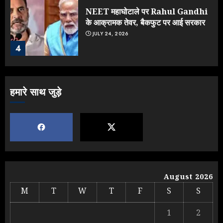
NEET महाघोटाले पर Rahul Gandhi
के आक्रामक तेवर, बैकफुट पर आई सरकार
JULY 24, 2026
4
Jantar Mantar Protest पर बॉलीवुड
हमारे साथ जुड़े
का बदला रुख: सलमान और राजकुमार के यू-
टर्न पर उठे सवाल
JULY 23, 2026
5
Yogi vs Modi: छिड़ गई आर-पार की
लड़ाई, यूपी चुनाव में भाजपा उठाएगी भारी
August 2026
नुकसान
M
T
W
T
F
S
S
AUGUST 8, 2026
1
1
2