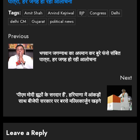
पात्रा, हर जगह हो रही आलोचना
Tags:
Amit Shah
Arvind Kejriwal
BJP
Congress
Delhi
delhi CM
Gujarat
political news
Continue
Previous
Reading
भगवान जगन्नाथ का अपमान कर बुरे फंसे संबित
Pre
पात्रा, हर जगह हो रही आलोचना
pos
Next
‘पीएम मोदी झूठों के सरदार हैं’, हरियाणा में आंकड़ों
Next
साथ बीजेपी सरकार पर बरसे मल्लिकार्जुन खड़गे
post:
Leave a Reply