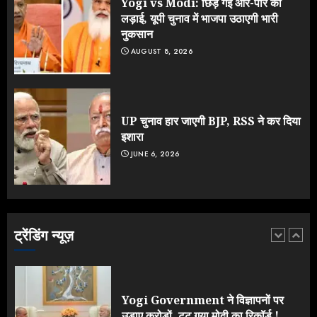
Yogi vs Modi: छिड़ गई आर-पार की
4
लड़ाई, यूपी चुनाव में भाजपा उठाएगी भारी
नुकसान
AUGUST 8, 2026
Jantar Mantar Protest पर बॉलीवुड
का बदला रुख: सलमान और राजकुमार के यू-
टर्न पर उठे सवाल
JULY 23, 2026
UP चुनाव हार जाएगी BJP, RSS ने कर दिया
5
इशारा
JUNE 6, 2026
Yogi vs Modi: छिड़ गई आर-पार की
लड़ाई, यूपी चुनाव में भाजपा उठाएगी भारी
नुकसान
AUGUST 8, 2026
ट्रेंडिंग न्यूज़
1
Yogi Government ने विज्ञापनों पर
उड़ाए करोड़ों, टूट गया मोदी का रिकॉर्ड !