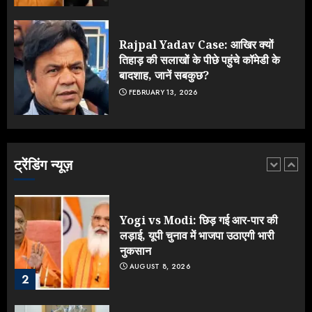
NEET महाघोटाले पर Rahul Gandhi
के आक्रामक तेवर, बैकफुट पर आई सरकार
JULY 24, 2026
Rajpal Yadav Case: आखिर क्यों
5
तिहाड़ की सलाखों के पीछे पहुंचे कॉमेडी के
बादशाह, जानें सबकुछ?
FEBRUARY 13, 2026
IIT दिल्ली में दीक्षांत समारोह में पहुंचे मोदी,
भड़क गए जेन-जी, करने लगे शिकायत
AUGUST 9, 2026
ट्रेंडिंग न्यूज़
1
Yogi vs Modi: छिड़ गई आर-पार की
लड़ाई, यूपी चुनाव में भाजपा उठाएगी भारी
नुकसान
AUGUST 8, 2026
2