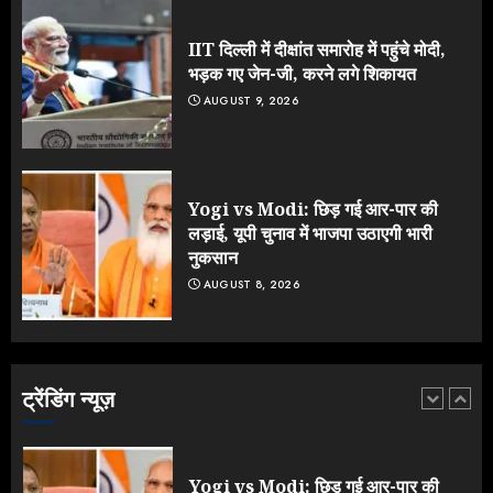
झुकी मोदी सरकार?
JULY 26, 2026
IIT दिल्ली में दीक्षांत समारोह में पहुंचे मोदी,
4
भड़क गए जेन-जी, करने लगे शिकायत
AUGUST 9, 2026
NEET महाघोटाले पर Rahul Gandhi
के आक्रामक तेवर, बैकफुट पर आई सरकार
JULY 24, 2026
Yogi vs Modi: छिड़ गई आर-पार की
5
लड़ाई, यूपी चुनाव में भाजपा उठाएगी भारी
नुकसान
AUGUST 8, 2026
IIT दिल्ली में दीक्षांत समारोह में पहुंचे मोदी,
भड़क गए जेन-जी, करने लगे शिकायत
AUGUST 9, 2026
ट्रेंडिंग न्यूज़
1
Yogi vs Modi: छिड़ गई आर-पार की