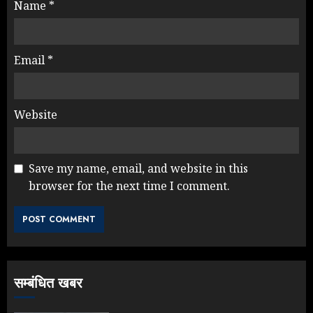
Name
*
Email
*
Website
Save my name, email, and website in this
browser for the next time I comment.
Yogi Government ने विज्ञापनों पर
उड़ाए करोड़ों, टूट गया मोदी का रिकॉर्ड !
AUGUST 6, 2026
3
सम्बंधित खबर
Rahul Gandhi के तीखे वार से बार-बार