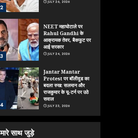
JULY 26, 2026
2
NEET महाघोटाले पर
Rahul Gandhi के
आक्रामक तेवर, बैकफुट पर
आई सरकार
JULY 24, 2026
3
Jantar Mantar
Protest पर बॉलीवुड का
बदला रुख: सलमान और
राजकुमार के यू-टर्न पर उठे
सवाल
4
JULY 23, 2026
ONGC के खजाने से RSS
के संगठनों पर मेहरबानी?
मारे साथ जुड़े
670 करोड़ रुपये के इस