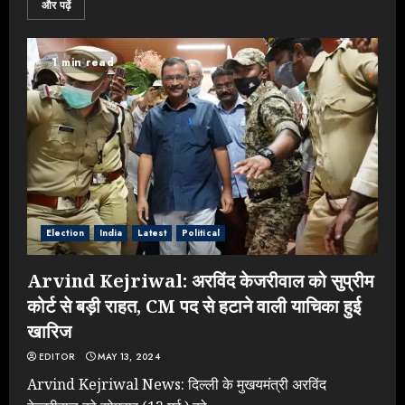
और पढ़ें
1 min read
Rahul Gandhi के तीखे वार से बार-बार
झुकी मोदी सरकार?
JULY 26, 2026
3
Election
India
Latest
Political
NEET महाघोटाले पर Rahul Gandhi
के आक्रामक तेवर, बैकफुट पर आई सरकार
Arvind Kejriwal: अरविंद केजरीवाल को सुप्रीम
JULY 24, 2026
कोर्ट से बड़ी राहत, CM पद से हटाने वाली याचिका हुई
4
खारिज
EDITOR
MAY 13, 2024
Jantar Mantar Protest पर बॉलीवुड
Arvind Kejriwal News: दिल्ली के मुखयमंत्री अरविंद
का बदला रुख: सलमान और राजकुमार के यू-