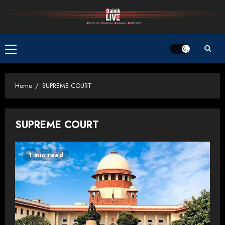
Skip
to
content
Primary
Menu
Home
SUPREME COURT
SUPREME COURT
1 min read