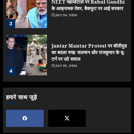
NEET महाघोटाले पर Rahul Gandhi
के आक्रामक तेवर, बैकफुट पर आई सरकार
JULY 24, 2026
3
Jantar Mantar Protest पर बॉलीवुड
का बदला रुख: सलमान और राजकुमार के यू-
टर्न पर उठे सवाल
JULY 23, 2026
4
ONGC के खजाने से RSS के संगठनों पर
हमारे साथ जुड़े
मेहरबानी? 670 करोड़ रुपये के इस खुलासे ने
मचाई सियासी हलचल
JULY 19, 2026
5