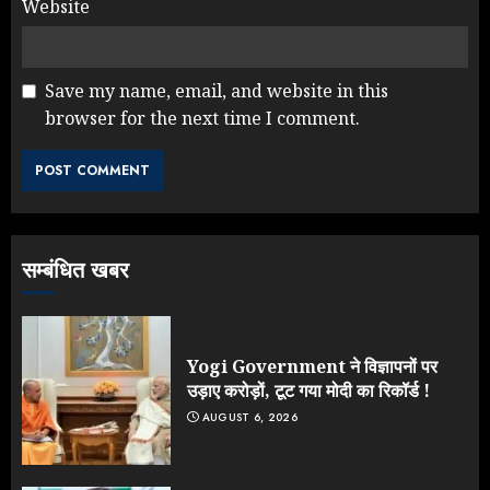
Website
Save my name, email, and website in this
browser for the next time I comment.
NEET महाघोटाले पर Rahul Gandhi
के आक्रामक तेवर, बैकफुट पर आई सरकार
JULY 24, 2026
3
सम्बंधित खबर
Jantar Mantar Protest पर बॉलीवुड
का बदला रुख: सलमान और राजकुमार के यू-
टर्न पर उठे सवाल
JULY 23, 2026
Yogi Government ने विज्ञापनों पर
4
उड़ाए करोड़ों, टूट गया मोदी का रिकॉर्ड !
AUGUST 6, 2026
ONGC के खजाने से RSS के संगठनों पर
मेहरबानी? 670 करोड़ रुपये के इस खुलासे ने