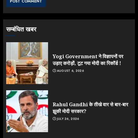
JULY 24, 2026
3
सम्बंधित खबर
Jantar Mantar Protest पर बॉलीवुड
का बदला रुख: सलमान और राजकुमार के यू-
टर्न पर उठे सवाल
JULY 23, 2026
Yogi Government ने विज्ञापनों पर
4
उड़ाए करोड़ों, टूट गया मोदी का रिकॉर्ड !
AUGUST 6, 2026
ONGC के खजाने से RSS के संगठनों पर
मेहरबानी? 670 करोड़ रुपये के इस खुलासे ने
मचाई सियासी हलचल
JULY 19, 2026
Rahul Gandhi के तीखे वार से बार-बार
5
झुकी मोदी सरकार?
JULY 26, 2026
Yogi Government ने विज्ञापनों पर