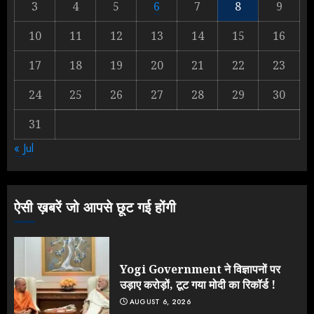
3
4
5
6
7
8
9
Rahul Gandhi के तीखे वार से बार-बार
10
11
12
13
14
15
16
झुकी मोदी सरकार?
JULY 26, 2026
17
18
19
20
21
22
23
2
24
25
26
27
28
29
30
31
NEET महाघोटाले पर Rahul Gandhi
« Jul
के आक्रामक तेवर, बैकफुट पर आई सरकार
JULY 24, 2026
3
ऐसी ख़बरें जो आपसे छूट गई होंगी
Yogi Government ने विज्ञापनों पर
उड़ाए करोड़ों, टूट गया मोदी का रिकॉर्ड !
AUGUST 6, 2026