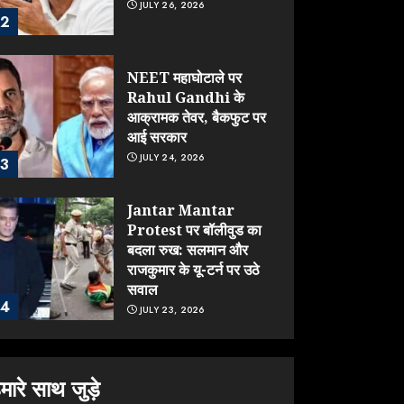
JULY 26, 2026
2
NEET महाघोटाले पर
Rahul Gandhi के
आक्रामक तेवर, बैकफुट पर
आई सरकार
JULY 24, 2026
3
Jantar Mantar
Protest पर बॉलीवुड का
बदला रुख: सलमान और
राजकुमार के यू-टर्न पर उठे
सवाल
4
JULY 23, 2026
ONGC के खजाने से RSS
के संगठनों पर मेहरबानी?
मारे साथ जुड़े
670 करोड़ रुपये के इस