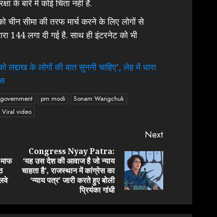
क्षा के बारे में कोई चिंता नहीं है.
ो चीन सीमा की तरफ मार्च करने के लिए लोगों से
धारा 144 लगा दी गई है. साथ ही इंटरनेट को भी
द्दाख के लोगों की बात सुननी चाहिए’, लेह में धारा
ेस
 government
pm modi
Sonam Wangchuk
iral video
Next
Congress Nyay Patra:
ं माफ
‘यह उस देश की आवाज है जो न्याय
Previous
Next
ठ
चाहता है’, राजस्थान में कांग्रेस का
post:
post:
लवे
‘न्याय पत्र’ जारी करते हुए बोली
प्रियंका गांधी