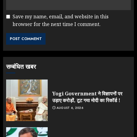
Save my name, email, and website in this
browser for the next time I comment.
NEET महाघोटाले पर Rahul Gandhi
के आक्रामक तेवर, बैकफुट पर आई सरकार
JULY 24, 2026
3
सम्बंधित खबर
Jantar Mantar Protest पर बॉलीवुड
का बदला रुख: सलमान और राजकुमार के यू-
टर्न पर उठे सवाल
JULY 23, 2026
Yogi Government ने विज्ञापनों पर
4
उड़ाए करोड़ों, टूट गया मोदी का रिकॉर्ड !
AUGUST 6, 2026
ONGC के खजाने से RSS के संगठनों पर
मेहरबानी? 670 करोड़ रुपये के इस खुलासे ने
मचाई सियासी हलचल