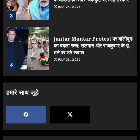
JULY 24, 2026
3
Jantar Mantar Protest पर बॉलीवुड
का बदला रुख: सलमान और राजकुमार के यू-
टर्न पर उठे सवाल
JULY 23, 2026
4
ONGC के खजाने से RSS के संगठनों पर
हमारे साथ जुड़े
मेहरबानी? 670 करोड़ रुपये के इस खुलासे ने
मचाई सियासी हलचल
JULY 19, 2026
5