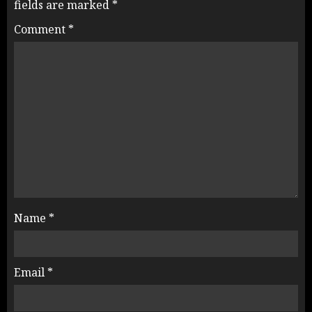
fields are marked
*
Comment
*
Name
*
Email
*