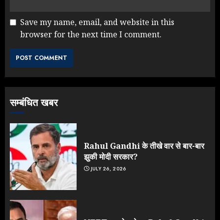
Save my name, email, and website in this
Jantar Mantar Protest पर बॉलीवुड
browser for the next time I comment.
का बदला रुख: सलमान और राजकुमार के यू-
टर्न पर उठे सवाल
JULY 23, 2026
3
सम्बंधित खबर
ONGC के खजाने से RSS के संगठनों पर
मेहरबानी? 670 करोड़ रुपये के इस खुलासे ने
मचाई सियासी हलचल
JULY 19, 2026
Rahul Gandhi के तीखे वार से बार-बार
4
झुकी मोदी सरकार?
JULY 26, 2026
Sonam Wangchuk को जंतर-मंतर से
जबरन घसीटकर ले गई पुलिस, क्या लौट आया
तानाशाही का दौर?
JULY 18, 2026