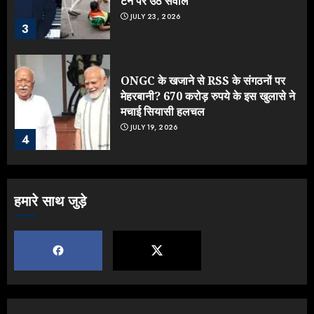
टर्न पर उठे सवाल
JULY 23, 2026
3
ONGC के खजाने से RSS के संगठनों पर
मेहरबानी? 670 करोड़ रुपये के इस खुलासे ने
मचाई सियासी हलचल
JULY 19, 2026
4
Sonam Wangchuk को जंतर-मंतर से
हमारे साथ जुड़े
जबरन घसीटकर ले गई पुलिस, क्या लौट आया
तानाशाही का दौर?
JULY 18, 2026
5
Rahul Gandhi के तीखे वार से बार-बार