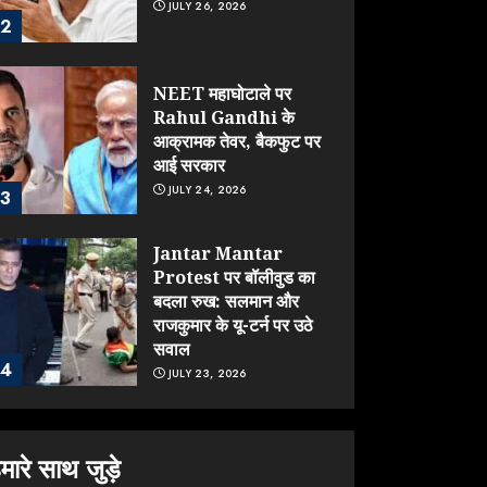
JULY 26, 2026
2
NEET महाघोटाले पर
Rahul Gandhi के
आक्रामक तेवर, बैकफुट पर
आई सरकार
JULY 24, 2026
3
Jantar Mantar
Protest पर बॉलीवुड का
बदला रुख: सलमान और
राजकुमार के यू-टर्न पर उठे
सवाल
4
JULY 23, 2026
ONGC के खजाने से RSS
के संगठनों पर मेहरबानी?
मारे साथ जुड़े
670 करोड़ रुपये के इस