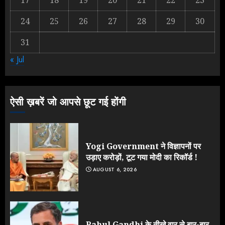
17
18
19
20
21
22
23
2
24
25
26
27
28
29
30
31
NEET महाघोटाले पर Rahul Gandhi
« Jul
के आक्रामक तेवर, बैकफुट पर आई सरकार
JULY 24, 2026
3
ऐसी ख़बरें जो आपसे छूट गई होंगी
Yogi Government ने विज्ञापनों पर
उड़ाए करोड़ों, टूट गया मोदी का रिकॉर्ड !
AUGUST 6, 2026
Rahul Gandhi के तीखे वार से बार-बार