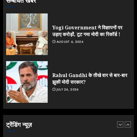
सम्बंधित खबर
Jantar Mantar Protest पर बॉलीवुड
का बदला रुख: सलमान और राजकुमार के यू-
टर्न पर उठे सवाल
JULY 23, 2026
Yogi Government ने विज्ञापनों पर
4
उड़ाए करोड़ों, टूट गया मोदी का रिकॉर्ड !
AUGUST 6, 2026
ONGC के खजाने से RSS के संगठनों पर
मेहरबानी? 670 करोड़ रुपये के इस खुलासे ने
मचाई सियासी हलचल
JULY 19, 2026
Rahul Gandhi के तीखे वार से बार-बार
5
झुकी मोदी सरकार?
JULY 26, 2026
Yogi Government ने विज्ञापनों पर
उड़ाए करोड़ों, टूट गया मोदी का रिकॉर्ड !
AUGUST 6, 2026
ट्रेंडिंग न्यूज़
1