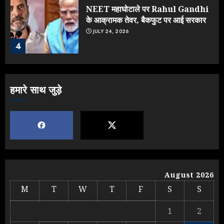
NEET महाघोटाले पर Rahul Gandhi
के आक्रामक तेवर, बैकफुट पर आई सरकार
JULY 24, 2026
4
Jantar Mantar Protest पर बॉलीवुड
हमारे साथ जुड़े
का बदला रुख: सलमान और राजकुमार के यू-
टर्न पर उठे सवाल
JULY 23, 2026
5
Yogi vs Modi: छिड़ गई आर-पार की
लड़ाई, यूपी चुनाव में भाजपा उठाएगी भारी
August 2026
नुकसान
M
T
W
T
F
S
S
AUGUST 8, 2026
1
1
2