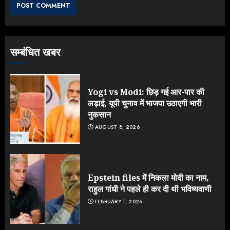
JULY 26, 2026
3
सम्बंधित खबर
NEET महाघोटाले पर Rahul Gandhi
के आक्रामक तेवर, बैकफुट पर आई सरकार
JULY 24, 2026
Yogi vs Modi: छिड़ गई आर-पार की
4
लड़ाई, यूपी चुनाव में भाजपा उठाएगी भारी
नुकसान
AUGUST 8, 2026
Jantar Mantar Protest पर बॉलीवुड
का बदला रुख: सलमान और राजकुमार के यू-
टर्न पर उठे सवाल
JULY 23, 2026
Epstein files में निकला मोदी का नाम,
5
राहुल गांधी ने पहले ही कर दी थी भविष्यवाणी
FEBRUARY 1, 2026
Yogi vs Modi: छिड़ गई आर-पार की