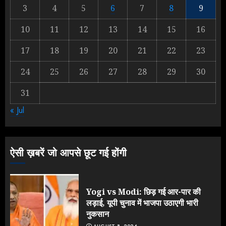
3
4
5
6
7
8
9
Yogi Government ने विज्ञापनों पर
10
11
12
13
14
15
16
उड़ाए करोड़ों, टूट गया मोदी का रिकॉर्ड !
AUGUST 6, 2026
17
18
19
20
21
22
23
2
24
25
26
27
28
29
30
31
Rahul Gandhi के तीखे वार से बार-बार
« Jul
झुकी मोदी सरकार?
JULY 26, 2026
3
ऐसी ख़बरें जो आपसे छूट गई होंगी
Yogi vs Modi: छिड़ गई आर-पार की
लड़ाई, यूपी चुनाव में भाजपा उठाएगी भारी
नुकसान