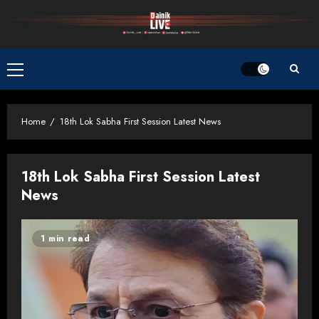
Skip
to
content
Primary
Menu
Home
18th Lok Sabha First Session Latest News
18th Lok Sabha First Session Latest
News
1 min read