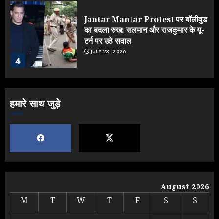
Jantar Mantar Protest पर बॉलीवुड
का बदला रुख: सलमान और राजकुमार के यू-
टर्न पर उठे सवाल
JULY 23, 2026
4
ONGC के खजाने से RSS के संगठनों पर
हमारे साथ जुड़े
मेहरबानी? 670 करोड़ रुपये के इस खुलासे ने
मचाई सियासी हलचल
JULY 19, 2026
5
Yogi Government ने विज्ञापनों पर
August 2026
उड़ाए करोड़ों, टूट गया मोदी का रिकॉर्ड !
M
T
W
T
F
S
S
AUGUST 6, 2026
1