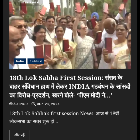
1 min read
के आक्रामक तेवर, बैकफुट पर आई सरकार
JULY 24, 2026
3
Jantar Mantar Protest पर बॉलीवुड
का बदला रुख: सलमान और राजकुमार के यू-
टर्न पर उठे सवाल
India
Political
JULY 23, 2026
4
18th Lok Sabha First Session: संसद के
बाहर संविधान हाथ में लेकर INDIA गठबंधन के सांसदों
का विरोध-प्रदर्शन, खरगे बोले- ‘पीएम मोदी ने…’
ONGC के खजाने से RSS के संगठनों पर
मेहरबानी? 670 करोड़ रुपये के इस खुलासे ने
AUTHOR
JUNE 24, 2024
मचाई सियासी हलचल
18th Lok Sabha’s first session News: आज से 18वीं
JULY 19, 2026
लोकसभा का सत्र शुरू हो...
5
और पढ़ें