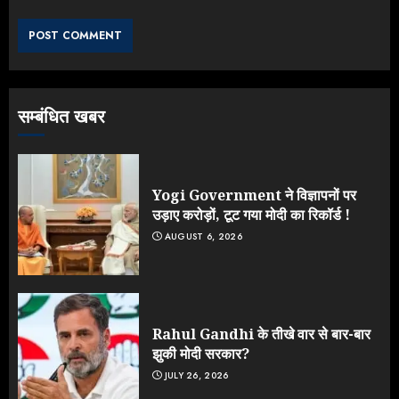
के आक्रामक तेवर, बैकफुट पर आई सरकार
JULY 24, 2026
3
सम्बंधित खबर
Jantar Mantar Protest पर बॉलीवुड
का बदला रुख: सलमान और राजकुमार के यू-
टर्न पर उठे सवाल
JULY 23, 2026
Yogi Government ने विज्ञापनों पर
4
उड़ाए करोड़ों, टूट गया मोदी का रिकॉर्ड !
AUGUST 6, 2026
ONGC के खजाने से RSS के संगठनों पर
मेहरबानी? 670 करोड़ रुपये के इस खुलासे ने
मचाई सियासी हलचल
JULY 19, 2026
Rahul Gandhi के तीखे वार से बार-बार
5
झुकी मोदी सरकार?
JULY 26, 2026