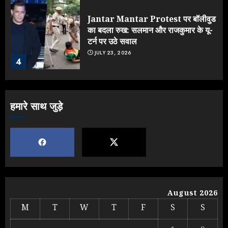
Jantar Mantar Protest पर बॉलीवुड
का बदला रुख: सलमान और राजकुमार के यू-
टर्न पर उठे सवाल
JULY 23, 2026
4
ONGC के खजाने से RSS के संगठनों पर
हमारे साथ जुड़े
मेहरबानी? 670 करोड़ रुपये के इस खुलासे ने
मचाई सियासी हलचल
JULY 19, 2026
5
Yogi Government ने विज्ञापनों पर
August 2026
उड़ाए करोड़ों, टूट गया मोदी का रिकॉर्ड !
M
T
W
T
F
S
S
AUGUST 6, 2026
1