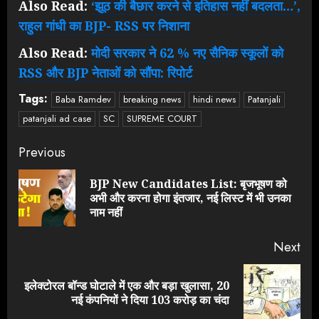
Also Read:
‘झूठ की बैछार करने से इतिहास नहीं बदलता…’,
राहुल गांधी का BJP- RSS पर निशाना
Also Read:
मोदी सरकार ने 62 % नए सैनिक स्कूलों को
RSS और BJP नेताओं को सौंपा: रिपोर्ट
Tags:
Baba Ramdev
breaking news
hindi news
Patanjali
patanjali ad case
SC
SUPREME COURT
Continue
Previous
Reading
BJP New Candidates List: बृजभूषण को
Pre
अभी और करना होगा इंतजार, नई लिस्ट में भी उनका
pos
नाम नहीं
Next
इलेक्टोरल बॉन्ड घोटाले में एक और बड़ा खुलासा, 20
Next
नई कंपनियों ने दिया 103 करोड़ का चंदा
post: