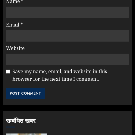
Name
*
Email
*
Website
Save my name, email, and website in this
browser for the next time I comment.
NEET महाघोटाले पर Rahul Gandhi
के आक्रामक तेवर, बैकफुट पर आई सरकार
JULY 24, 2026
3
सम्बंधित खबर
Jantar Mantar Protest पर बॉलीवुड
का बदला रुख: सलमान और राजकुमार के यू-