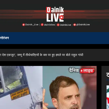
नोरंजन
देश एकजुट’, जम्मू में तीर्थयात्रियों के बस पर हुए हमले पर बोले राहुल गांधी
ट