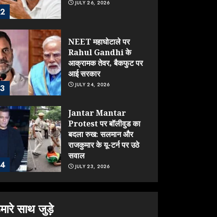
JULY 26, 2026
2
NEET महाघोटाले पर
Rahul Gandhi के
आक्रामक तेवर, बैकफुट पर
आई सरकार
JULY 24, 2026
3
Jantar Mantar
Protest पर बॉलीवुड का
बदला रुख: सलमान और
राजकुमार के यू-टर्न पर उठे
सवाल
4
JULY 23, 2026
ONGC के खजाने से RSS
के संगठनों पर मेहरबानी?
मारे साथ जुड़े
670 करोड़ रुपये के इस