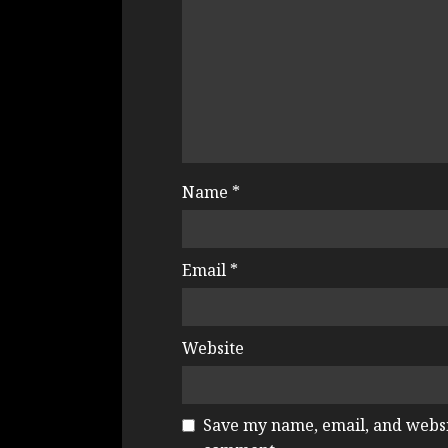
Name
*
Email
*
Website
Save my name, email, and websit