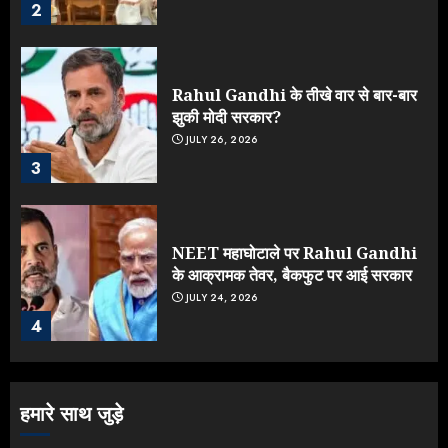
2
Rahul Gandhi के तीखे वार से बार-बार
झुकी मोदी सरकार?
JULY 26, 2026
3
NEET महाघोटाले पर Rahul Gandhi
के आक्रामक तेवर, बैकफुट पर आई सरकार
JULY 24, 2026
4
Jantar Mantar Protest पर बॉलीवुड
हमारे साथ जुड़े
का बदला रुख: सलमान और राजकुमार के यू-
टर्न पर उठे सवाल