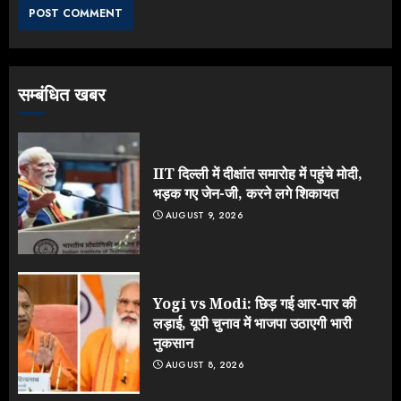
AUGUST 6, 2026
3
सम्बंधित खबर
Rahul Gandhi के तीखे वार से बार-बार
झुकी मोदी सरकार?
JULY 26, 2026
IIT दिल्ली में दीक्षांत समारोह में पहुंचे मोदी,
4
भड़क गए जेन-जी, करने लगे शिकायत
AUGUST 9, 2026
NEET महाघोटाले पर Rahul Gandhi
के आक्रामक तेवर, बैकफुट पर आई सरकार
JULY 24, 2026
Yogi vs Modi: छिड़ गई आर-पार की
5
लड़ाई, यूपी चुनाव में भाजपा उठाएगी भारी
नुकसान
AUGUST 8, 2026
IIT दिल्ली में दीक्षांत समारोह में पहुंचे मोदी,