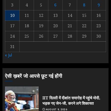
3
4
5
6
7
8
9
Yogi vs Modi: छिड़ गई आर-पार की
लड़ाई, यूपी चुनाव में भाजपा उठाएगी भारी
10
11
12
13
14
15
16
नुकसान
17
18
19
20
21
22
23
AUGUST 8, 2026
2
24
25
26
27
28
29
30
31
Yogi Government ने विज्ञापनों पर
« Jul
उड़ाए करोड़ों, टूट गया मोदी का रिकॉर्ड !
AUGUST 6, 2026
3
ऐसी ख़बरें जो आपसे छूट गई होंगी
IIT दिल्ली में दीक्षांत समारोह में पहुंचे मोदी,
भड़क गए जेन-जी, करने लगे शिकायत
AUGUST 9, 2026