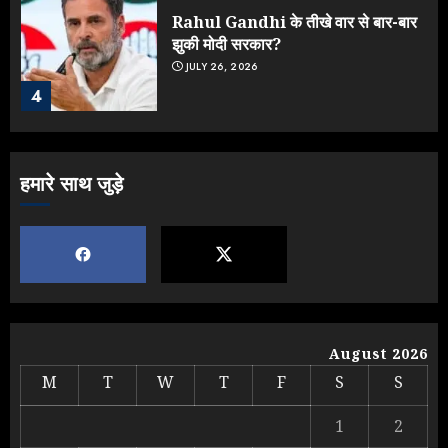
Rahul Gandhi के तीखे वार से बार-बार
झुकी मोदी सरकार?
JULY 26, 2026
4
NEET महाघोटाले पर Rahul Gandhi
हमारे साथ जुड़े
के आक्रामक तेवर, बैकफुट पर आई सरकार
JULY 24, 2026
5
IIT दिल्ली में दीक्षांत समारोह में पहुंचे मोदी,
August 2026
भड़क गए जेन-जी, करने लगे शिकायत
M
T
W
T
F
S
S
AUGUST 9, 2026
1
1
2