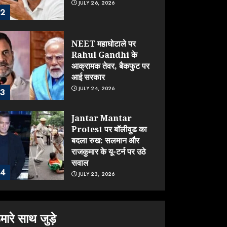
JULY 26, 2026
2
NEET महाघोटाले पर
Rahul Gandhi के
आक्रामक तेवर, बैकफुट पर
आई सरकार
JULY 24, 2026
3
Jantar Mantar
Protest पर बॉलीवुड का
बदला रुख: सलमान और
राजकुमार के यू-टर्न पर उठे
सवाल
4
JULY 23, 2026
ONGC के खजाने से RSS
के संगठनों पर मेहरबानी?
मारे साथ जुड़े
670 करोड़ रुपये के इस