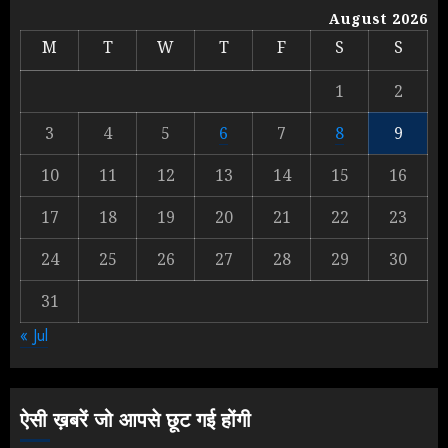
IIT दिल्ली में दीक्षांत समारोह में पहुंचे मोदी,
August 2026
भड़क गए जेन-जी, करने लगे शिकायत
M
T
W
T
F
S
S
AUGUST 9, 2026
1
1
2
3
4
5
6
7
8
9
Yogi vs Modi: छिड़ गई आर-पार की
लड़ाई, यूपी चुनाव में भाजपा उठाएगी भारी
10
11
12
13
14
15
16
नुकसान
17
18
19
20
21
22
23
AUGUST 8, 2026
2
24
25
26
27
28
29
30
31
Yogi Government ने विज्ञापनों पर
« Jul
उड़ाए करोड़ों, टूट गया मोदी का रिकॉर्ड !
AUGUST 6, 2026
3
ऐसी ख़बरें जो आपसे छूट गई होंगी