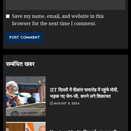
Save my name, email, and website in this
browser for the next time I comment.
Yogi Government ने विज्ञापनों पर
उड़ाए करोड़ों, टूट गया मोदी का रिकॉर्ड !
AUGUST 6, 2026
3
सम्बंधित खबर
Rahul Gandhi के तीखे वार से बार-बार
झुकी मोदी सरकार?
JULY 26, 2026
IIT दिल्ली में दीक्षांत समारोह में पहुंचे मोदी,
4
भड़क गए जेन-जी, करने लगे शिकायत
AUGUST 9, 2026
NEET महाघोटाले पर Rahul Gandhi
के आक्रामक तेवर, बैकफुट पर आई सरकार
JULY 24, 2026