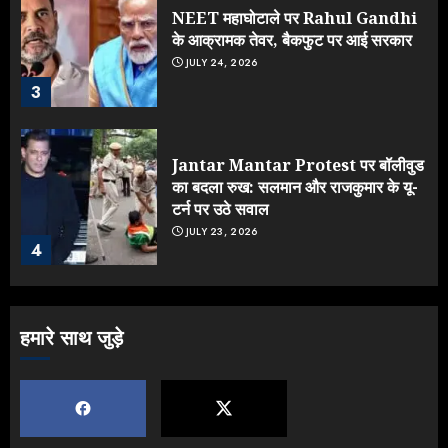
NEET महाघोटाले पर Rahul Gandhi
के आक्रामक तेवर, बैकफुट पर आई सरकार
JULY 24, 2026
3
Jantar Mantar Protest पर बॉलीवुड
का बदला रुख: सलमान और राजकुमार के यू-
टर्न पर उठे सवाल
JULY 23, 2026
4
ONGC के खजाने से RSS के संगठनों पर
हमारे साथ जुड़े
मेहरबानी? 670 करोड़ रुपये के इस खुलासे ने
मचाई सियासी हलचल
JULY 19, 2026
5