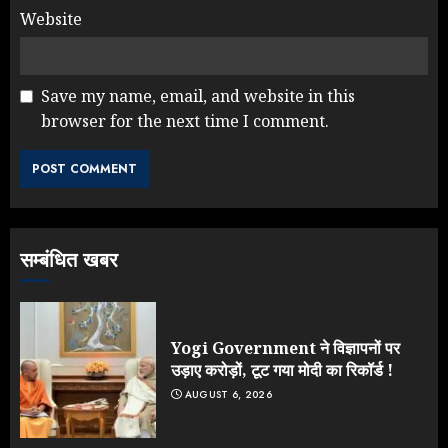
Website
Save my name, email, and website in this
browser for the next time I comment.
NEET महाघोटाले पर Rahul Gandhi
के आक्रामक तेवर, बैकफुट पर आई सरकार
JULY 24, 2026
3
सम्बंधित खबर
Jantar Mantar Protest पर बॉलीवुड
का बदला रुख: सलमान और राजकुमार के यू-
टर्न पर उठे सवाल
JULY 23, 2026
Yogi Government ने विज्ञापनों पर
4
उड़ाए करोड़ों, टूट गया मोदी का रिकॉर्ड !
AUGUST 6, 2026
ONGC के खजाने से RSS के संगठनों पर