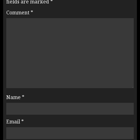
fields are marked
*
Comment
*
Name
*
Email
*